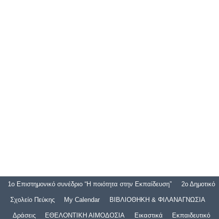
1ο Επιστημονικό συνέδριο “Η ποιότητα στην Εκπαίδευση”
2ο Δημοτικό
Σχολείο Πεύκης
My Calendar
ΒΙΒΛΙΟΘΗΚΗ & ΦΙΛΑΝΑΓΝΩΣΙΑ
Δράσεις
ΕΘΕΛΟΝΤΙΚΗ ΑΙΜΟΔΟΣΙΑ
Εικαστικά
Εκπαιδευτικό