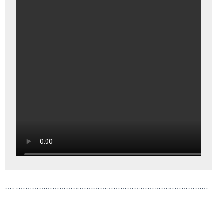
………………………………………………………………………………
………………………………………………………………………………
………………………………………………………………………………
………………………………………………………………………………