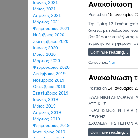
Ιούνιος 2021
Ανακοίνωση
Μάιος 2021
Posted on
15 Ιανουαρίου 2
Απρίλιος 2021
Μάρτιος 2021
Την Τρίτη 12 Γενάρη χάθ
Φεβρουάριος 2021
ζακέτα, με πλεξούδες που
Νοέμβριος 2020
βοηθήσουν κοιτάζοντας τ
Σεπτέμβριος 2020
εύρεσης να τη φέρουν στ
Ιούνιος 2020
Continue reading…
Μάιος 2020
Μάρτιος 2020
Categories:
Νέα
Φεβρουάριος 2020
Δεκέμβριος 2019
Ανακοίνωση 
Νοέμβριος 2019
Οκτώβριος 2019
Posted on
14 Ιανουαρίου 2
Σεπτέμβριος 2019
ΕΛΛΗΝΙΚΗ 
Ιούνιος 2019
ΑΤΤΙΚΗΣ 
Μάιος 2019
ΠΟΛΙΤΙΣΜΟΣ Ν.Π.Δ.Δ. 
Απρίλιος 2019
ΠΕΥΚΗ
Μάρτιος 2019
ΣΧΟΛΕΙΑ ΤΗΣ ΓΕΙΤΟΝ
Φεβρουάριος 2019
Ιανουάριος 2019
Continue reading…