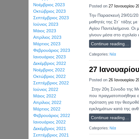
Νοέμβριος 2023
Posted on
27 Ιανουαρίου 2
Οκτώβριος 2023
Την Παρασκευή 29/01/201
Σεπτέμβριος 2023
μαθητές της Στ΄ τάξης μ
Ιούνιος 2023
Αγίου Παντελεήμονα. Οι 
Μάιος 2023
γίνουν μέσα στο σχολείο
Απρίλιος 2023
Continue reading…
Μάρτιος 2023
Φεβρουάριος 2023
Categories:
Νέα
Ιανουάριος 2023
Δεκέμβριος 2022
27 Ιανουαρίο
Νοέμβριος 2022
Οκτώβριος 2022
Posted on
26 Ιανουαρίου 2
Σεπτέμβριος 2022
Στην 20η Σύνοδο της Μό
Ιούνιος 2022
που πραγματοποιήθηκε α
Μάιος 2022
πρόταση για την θεσμοθ
Απρίλιος 2022
εγκλημάτων κατά της αν
Μάρτιος 2022
Φεβρουάριος 2022
Continue reading…
Ιανουάριος 2022
Δεκέμβριος 2021
Categories:
Νέα
Σεπτέμβριος 2021