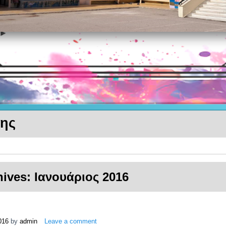
κης
hives:
Ιανουάριος 2016
016
by
admin
Leave a comment