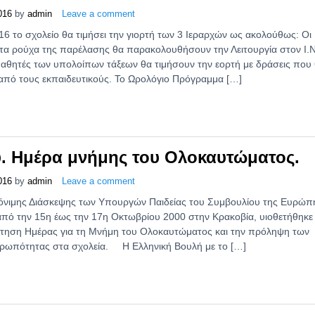
016
by
admin
Leave a comment
6 το σχολείο θα τιμήσει την γιορτή των 3 Ιεραρχών ως ακολούθως: Οι
ε τα ρούχα της παρέλασης θα παρακολουθήσουν την Λειτουργία στον Ι.
μαθητές των υπολοίπων τάξεων θα τιμήσουν την εορτή με δράσεις που
 από τους εκπαιδευτικούς. Το Ωρολόγιο Πρόγραμμα […]
υ. Ημέρα μνήμης του Ολοκαυτώματος.
016
by
admin
Leave a comment
νιμης Διάσκεψης των Υπουργών Παιδείας του Συμβουλίου της Ευρώπ
πό την 15η έως την 17η Οκτωβρίου 2000 στην Κρακοβία, υιοθετήθηκε
έτηση Ημέρας για τη Μνήμη του Ολοκαυτώματος και την πρόληψη των
θρωπότητας στα σχολεία. Η Ελληνική Βουλή με το […]