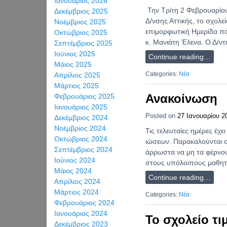
Ιανουάριος 2026
Την Τρίτη 2 Φεβρουαρίου
Δεκέμβριος 2025
Δ/νσης Αττικής, το σχολ
Νοέμβριος 2025
επιμορφωτική Ημερίδα πο
Οκτώβριος 2025
κ. Μανιάτη Έλενα. Ο Δ/ν
Σεπτέμβριος 2025
Ιούνιος 2025
Continue reading…
Μάιος 2025
Categories:
Νέα
Απρίλιος 2025
Μάρτιος 2025
Ανακοίνωση
Φεβρουάριος 2025
Ιανουάριος 2025
Posted on
27 Ιανουαρίου 2
Δεκέμβριος 2024
Νοέμβριος 2024
Τις τελευταίες ημέρες έχ
Οκτώβριος 2024
ιώσεων. Παρακαλούνται οι
Σεπτέμβριος 2024
άρρωστα να μη τα φέρνου
Ιούνιος 2024
στους υπόλοιπους μαθητέ
Μάιος 2024
Continue reading…
Απρίλιος 2024
Μάρτιος 2024
Categories:
Νέα
Φεβρουάριος 2024
Ιανουάριος 2024
To σχολείο τι
Δεκέμβριος 2023