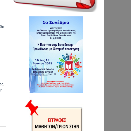
Ν
 θα
ης
 η