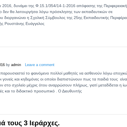
 2016, δυνάμει της Φ.15.1/354/14-1-2016 απόφασης της Περιφερειακ
είο δεν θα λειτουργήσει λόγω πρόσκλησης των εκπαιδευτικών σε
υ διοργανώνει η Σχολική Σύμβουλος της 25ης Εκπαιδευτικής Περιφέρε
τής Ρουστάνης Ευάγγελος
016
by
admin
Leave a comment
ει παρουσιαστεί το φαινόμενο πολλοί μαθητές να ασθενούν λόγω εποχικ
 γονείς και κηδεμόνες οι οποίοι διαπιστώνουν πως τα παιδιά τους είνα
ν στο σχολείο μέχρις ότου αναρρώσουν πλήρως, γιατί μεταδίδεται η ί
ς και το διδακτικό προσωπικό . Ο Διευθυντής
μά τους 3 Ιεράρχες.