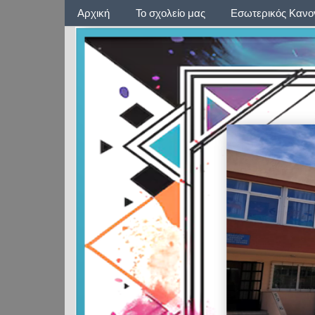
Μενού 1
Αρχική
Το σχολείο μας
Εσωτερικός Κανον