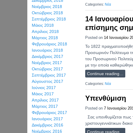
Δεκέμβριος 2018
Categories:
Νέα
Νοέμβριος 2018
Οκτώβριος 2018
14 Ιανουαρίο
Σεπτέμβριος 2018
Μάιος 2018
επίσημης σημ
Απρίλιος 2018
Μάρτιος 2018
Posted on
14 Ιανουαρίου 2
Φεβρουάριος 2018
Το 1822 πραγματοποιήθηκ
Ιανουάριος 2018
Προσωρινόν Πολίτευμα τη
Δεκέμβριος 2017
του Προσωρινού Πολιτεύμ
Νοέμβριος 2017
με την οποία καθιερώθηκ
Οκτώβριος 2017
Continue reading…
Σεπτέμβριος 2017
Αύγουστος 2017
Categories:
Νέα
Ιούνιος 2017
Μάιος 2017
Υπενθύμιση
Απρίλιος 2017
Μάρτιος 2017
Posted on
7 Ιανουαρίου 20
Φεβρουάριος 2017
Σας υπενθυμίζεται πως τ
Ιανουάριος 2017
χριστουγεννιάτικων διακ
Δεκέμβριος 2016
Νοέμβριος 2016
Continue reading…