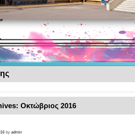
κης
hives:
Οκτώβριος 2016
016
by
admin