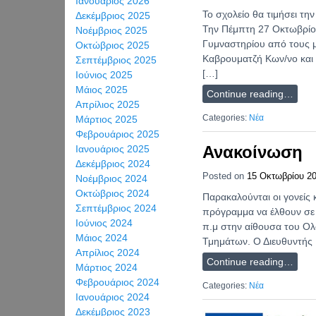
Ιανουάριος 2026
Το σχολείο θα τιμήσει τ
Δεκέμβριος 2025
Την Πέμπτη 27 Οκτωβρίου
Νοέμβριος 2025
Γυμναστηρίου από τους μ
Οκτώβριος 2025
Καβρουματζή Κων/νο και 
Σεπτέμβριος 2025
[…]
Ιούνιος 2025
Μάιος 2025
Continue reading…
Απρίλιος 2025
Categories:
Νέα
Μάρτιος 2025
Φεβρουάριος 2025
Ανακοίνωση
Ιανουάριος 2025
Δεκέμβριος 2024
Posted on
15 Οκτωβρίου 2
Νοέμβριος 2024
Οκτώβριος 2024
Παρακαλούνται οι γονείς
Σεπτέμβριος 2024
πρόγραμμα να έλθουν σε 
Ιούνιος 2024
π.μ στην αίθουσα του Ολ
Μάιος 2024
Τμημάτων. Ο Διευθυντή
Απρίλιος 2024
Continue reading…
Μάρτιος 2024
Φεβρουάριος 2024
Categories:
Νέα
Ιανουάριος 2024
Δεκέμβριος 2023