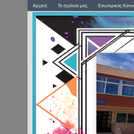
Μενού 1
Αρχική
Το σχολείο μας
Εσωτερικός Κανον